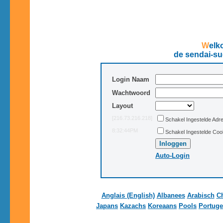
Wel
de sendai-su
Login Naam
Wachtwoord
Layout
[216.73.216.218]
Schakel Ingestelde Adre
8:32:44PM
Schakel Ingestelde Cook
Auto-Login
Anglais (English)
Albanees
Arabisch
C
Japans
Kazachs
Koreaans
Pools
Portuge